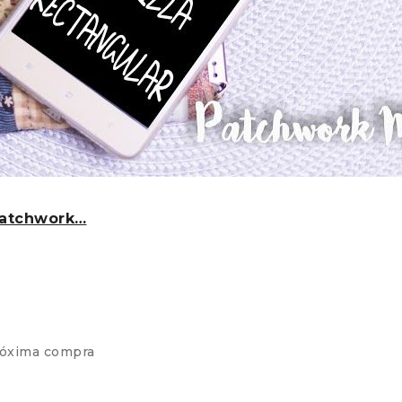
Patchwork…
róxima compra