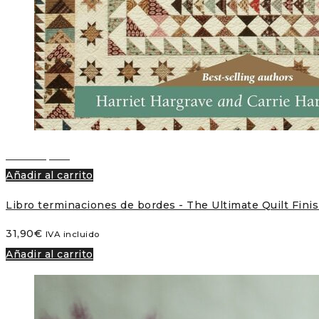
Vista rápida
Añadir al carrito
Libro terminaciones de bordes - The Ultimate Quilt Fini
31,90
€
IVA incluido
Añadir al carrito