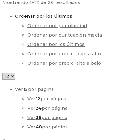
Ordenado
Mostrando 1–12 de 26 resultados
por
Ordenar por los últimos
los
Ordenar por popularidad
últimos
Ordenar por puntuación media
Ordenar por los últimos
Ordenar por precio: bajo a alto
Ordenar por precio: alto a bajo
Ver
12
por página
Ver
12
por página
Ver
24
por página
Ver
36
por página
Ver
48
por página