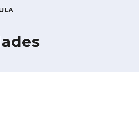
SULA
dades