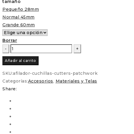
tamaño
Pequeño 28mm
Normal 45mm
Grande 60mm
Borrar
Afilador
de
Añadir al carrito
cuchillas
para
SKU:
afilador-cuchillas-cutters-patchwork
cutters
Categorías:
Accesorios
,
Materiales y Telas
de
Share:
patchwork
cantidad