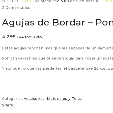
Valorado con
5.00
de 5 en base a
2
Comentarios
Agujas de Bordar – Pon
4,25
€
IVA incluido
Estas agujas pinchan más que las espadas de un samurái
Son tan versátiles que te sirven igual para coser un suét
Y aunque no querrás perderlas, el paquete trae 25
(porque
Categorías:
Accesorios
,
Materiales y Telas
Share: