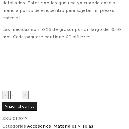
detallados. Estos son los que uso yo cuando coso a
mano a punto de encuentro para sujetar mi piezas
entre sí.
Las medidas son 0,25 de grosor por un largo de 0,40
mm. Cada paquete contiene 60 alfileres.
Alfiler
Tulip
Añadir al carrito
para
aplicación
SKU:
C12017
cantidad
Categorías:
Accesorios
,
Materiales y Telas