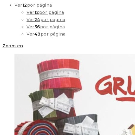
Ver
12
por página
Ver
12
por página
Ver
24
por página
Ver
36
por página
Ver
48
por página
Zoom en