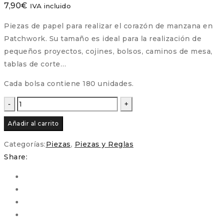
7,90
€
IVA incluido
Piezas de papel para realizar el corazón de manzana en
Patchwork. Su tamaño es ideal para la realización de
pequeños proyectos, cojines, bolsos, caminos de mesa,
tablas de corte…
Cada bolsa contiene 180 unidades.
Piezas
Precortadas
Añadir al carrito
–
Corazón
Categorías:
Piezas
,
Piezas y Reglas
de
Share:
manzana
para
Patchwork
y
EPP