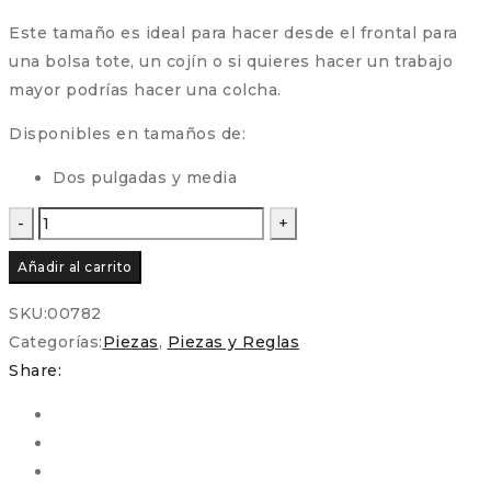
Este tamaño es ideal para hacer desde el frontal para
una bolsa tote, un cojín o si quieres hacer un trabajo
mayor podrías hacer una colcha.
Disponibles en tamaños de:
Dos pulgadas y media
Piezas
Precortadas
Añadir al carrito
–
Dresden
SKU:
00782
en
Categorías:
Piezas
,
Piezas y Reglas
Pico
Share:
para
Patchwork
y
EPP