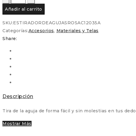
de
Añadir al carrito
agujas
para
SKU:
ESTIRADORDEAGUJASROSAC12035A
acolchar
Categorías:
Accesorios
,
Materiales y Telas
cantidad
Share:
Descripción
Tira de la aguja de forma fácil y sin molestias en tus de
Mostrar Más