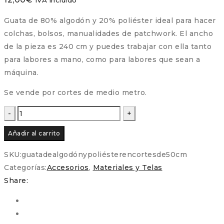
Guata de 80% algodón y 20% poliéster ideal para hacer
colchas, bolsos, manualidades de patchwork. El ancho
de la pieza es 240 cm y puedes trabajar con ella tanto
para labores a mano, como para labores que sean a
máquina.
Se vende por cortes de medio metro.
Guata
de
Añadir al carrito
Algodón
y
SKU:
guatadealgodónypoliésterencortesde50cm
Poliéster
Categorías:
Accesorios
,
Materiales y Telas
para
Share:
Patchwork
cantidad