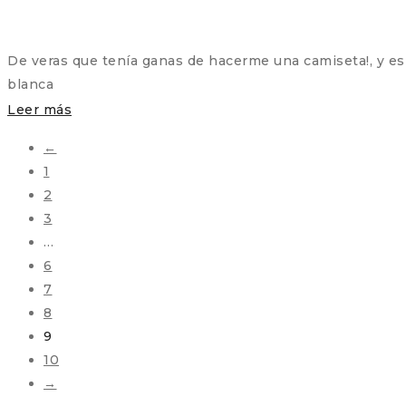
De veras que tenía ganas de hacerme una camiseta!, y es
blanca
Leer más
←
1
2
3
…
6
7
8
9
10
→