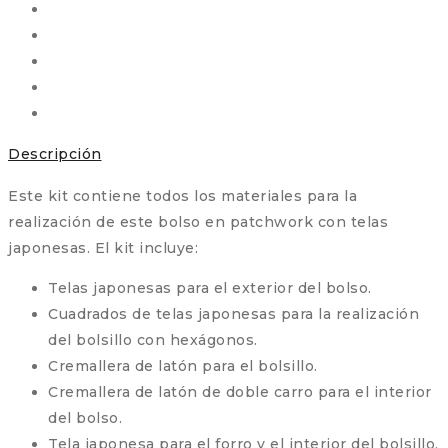
Japonés
con
Aplicación
by
Juani
Cavas
Descripción
cantidad
Este kit contiene todos los materiales para la
realización de este bolso en patchwork con telas
japonesas. El kit incluye:
Telas japonesas para el exterior del bolso.
Cuadrados de telas japonesas para la realización
del bolsillo con hexágonos.
Cremallera de latón para el bolsillo.
Cremallera de latón de doble carro para el interior
del bolso.
Tela japonesa para el forro y el interior del bolsillo.