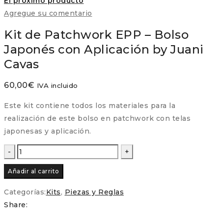
El próximo producto
Agregue su comentario
Kit de Patchwork EPP – Bolso
Japonés con Aplicación by Juani
Cavas
60,00
€
IVA incluido
Este kit contiene todos los materiales para la
realización de este bolso en patchwork con telas
japonesas y aplicación.
Kit
de
Añadir al carrito
Patchwork
EPP
Categorías:
Kits
,
Piezas y Reglas
-
Share:
Bolso