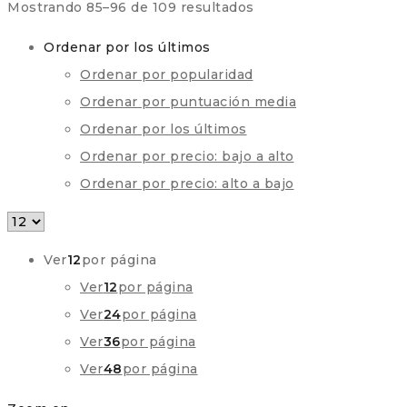
Ordenado
Mostrando 85–96 de 109 resultados
por
Ordenar por los últimos
los
Ordenar por popularidad
últimos
Ordenar por puntuación media
Ordenar por los últimos
Ordenar por precio: bajo a alto
Ordenar por precio: alto a bajo
Ver
12
por página
Ver
12
por página
Ver
24
por página
Ver
36
por página
Ver
48
por página