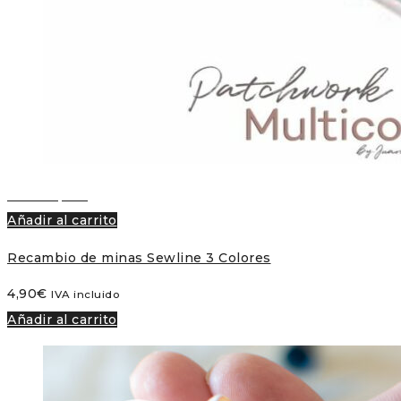
Vista rápida
Añadir al carrito
Recambio de minas Sewline 3 Colores
4,90
€
IVA incluido
Añadir al carrito