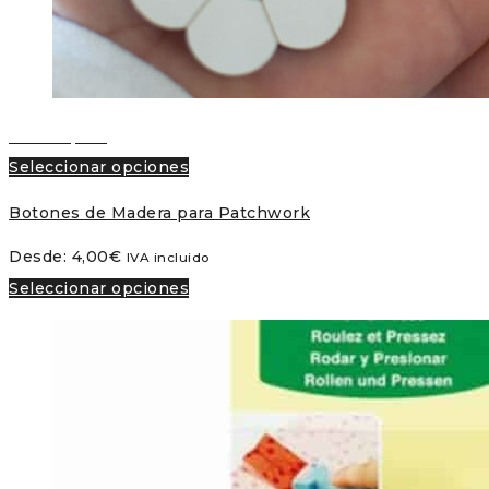
Vista rápida
Seleccionar opciones
Botones de Madera para Patchwork
Desde:
4,00
€
IVA incluido
Seleccionar opciones