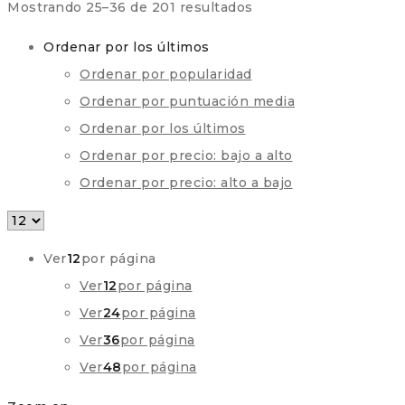
Ordenado
Mostrando 25–36 de 201 resultados
por
Ordenar por los últimos
los
Ordenar por popularidad
últimos
Ordenar por puntuación media
Ordenar por los últimos
Ordenar por precio: bajo a alto
Ordenar por precio: alto a bajo
Ver
12
por página
Ver
12
por página
Ver
24
por página
Ver
36
por página
Ver
48
por página