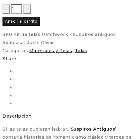
Kit
de
Añadir al carrito
telas
Patchwork
SKU:
Kit de telas Patchwork - Suspiros antiguos
-
Selección Juani Cavas
Suspiros
Categorías:
Materiales y Telas
,
Telas
antiguos
Share:
Selección
Juani
Cavas
cantidad
Descripción
Si las telas pudieran hablar,
‘Suspiros Antiguos’
contaría historias de romanticismo clásico y tardes de