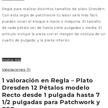
7
1/2
Regla para realizar distintos tamaños de plato Dresden.
pulgadas
Con esta regla de patchwork tu labor será más fácil,
para
puedes coser el bloque a mano o máquina. El tamaño
Patchwork
de cada pétalo ser de hasta siete pulgadas y media. El
y
artículo incluye la pieza con el margen de costura de un
EPP
cuarto de pulgada, y la pieza interior.
cantidad
Mostrar Más
Valoraciones (1)
1 valoración en
Regla – Plato
Dresden 12 Pétalos modelo
Recto desde 1 pulgada hasta 7
1/2 pulgadas para Patchwork y