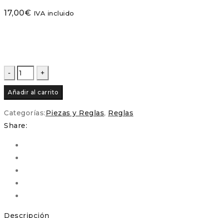
17,00
€
IVA incluido
Regla
–
Añadir al carrito
Plato
Dresden
Categorías:
Piezas y Reglas
,
Reglas
12
Share:
Pétalos
modelo
Recto
desde
1
pulgada
hasta
Descripción