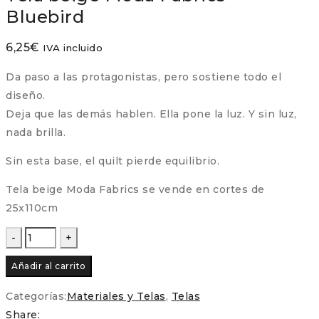
Bluebird
6,25
€
IVA incluido
Da paso a las protagonistas, pero sostiene todo el
diseño.
Deja que las demás hablen. Ella pone la luz. Y sin luz,
nada brilla.
Sin esta base, el quilt pierde equilibrio.
Tela beige Moda Fabrics se vende en cortes de
25x110cm
Tela
beige
Añadir al carrito
Moda
Fabrics
Categorías:
Materiales y Telas
,
Telas
-
Share: