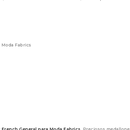
a Moda Fabrics
 French General para Moda Fabrics.
Preciosos medallones