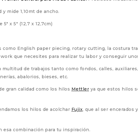
d y mide 1,10mt de ancho.
″ x 5″ (12,7 x 12,7cm)
s como English paper piecing, rotary cutting, la costura tra
hwork que necesites para realizar tu labor y conseguir un
n multitud de trabajos tanto como fondos, calles, auxiliare
ías, abalorios, bieses, etc.
de gran calidad como los hilos
Mettler
ya que estos hilos 
endamos los hilos de acolchar
Fujix
, que al ser encerados 
n esa combinación para tu inspiración.