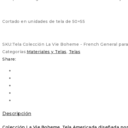
Cortado en unidades de tela de 50×55
SKU:
Tela Colección La Vie Boheme - French General par
Categorías:
Materiales y Telas
,
Telas
Share:
Descripción
Colección La Vie Boheme. Tela Americada diseñada por