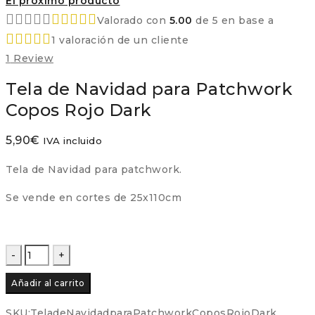
El próximo producto
Valorado con
5.00
de 5 en base a
1
valoración de un cliente
1
Review
Tela de Navidad para Patchwork
Copos Rojo Dark
5,90
€
IVA incluido
Tela de Navidad para patchwork.
Se vende en cortes de 25x110cm
Tela
de
Añadir al carrito
Navidad
para
SKU:
TeladeNavidadparaPatchworkCoposRojoDark