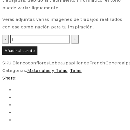
trabajadas, debido al tratamiento informático, el tono
puede variar ligeramente.
Verás adjuntas varias imágenes de trabajos realizados
con esa combinación para tu inspiración.
Tela
de
Añadir al carrito
Patchwork
Colección
SKU:
BlancoconfloresLebeaupapillondeFrenchGenerealp
Le
Categorías:
Materiales y Telas
,
Telas
beau
Share:
papillon
de
French
General
para
Moda
Fabrics