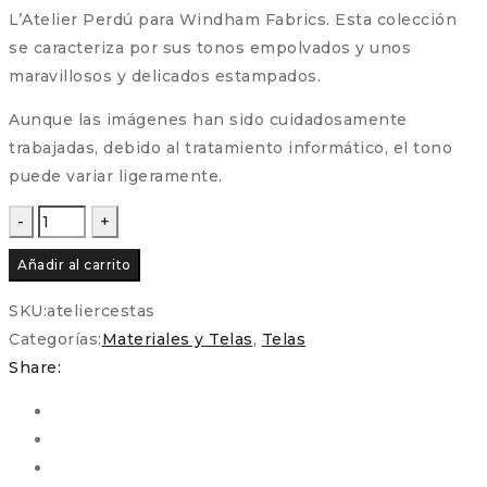
L’Atelier Perdú para Windham Fabrics. Esta colección
se caracteriza por sus tonos empolvados y unos
maravillosos y delicados estampados.
Aunque las imágenes han sido cuidadosamente
trabajadas, debido al tratamiento informático, el tono
puede variar ligeramente.
Colección
de
Añadir al carrito
Telas
L'Atelier
SKU:
ateliercestas
Perdu
Categorías:
Materiales y Telas
,
Telas
para
Share:
Windham
Fabrics
-
Cestas