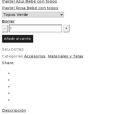
Pastel Azul Bebé con topos
Pastel Rosa Bebé con topos
Borrar
Tijeras
de
Añadir al carrito
bordar
con
SKU:
00783
topitos
Categorías:
Accesorios
,
Materiales y Telas
VARIOS
Share:
MODELOS
cantidad
Descripción