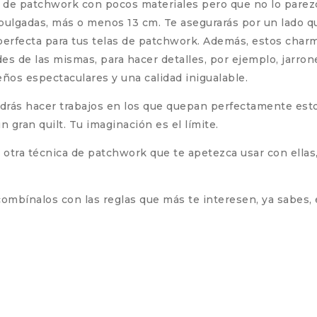
jos de patchwork con pocos materiales pero que no lo parez
ulgadas, más o menos 13 cm. Te asegurarás por un lado qu
 perfecta para tus telas de patchwork. Además, estos cha
es de las mismas, para hacer detalles, por ejemplo, jarron
ños espectaculares y una calidad inigualable.
odrás hacer trabajos en los que quepan perfectamente est
 gran quilt. Tu imaginación es el límite.
 otra técnica de patchwork que te apetezca usar con ellas, 
mbínalos con las reglas que más te interesen, ya sabes, el