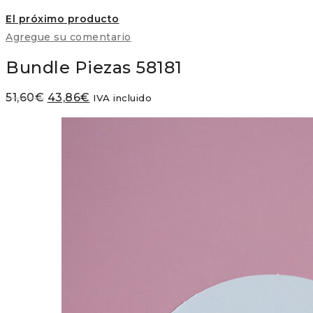
El próximo producto
Agregue su comentario
Bundle Piezas 58181
El
El
51,60
€
43,86
€
IVA incluido
precio
precio
original
actual
era:
es:
51,60€.
43,86€.