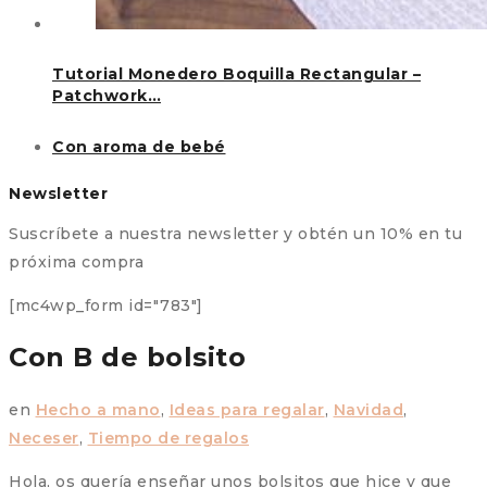
Tutorial Monedero Boquilla Rectangular –
Patchwork…
Con aroma de bebé
Newsletter
Suscríbete a nuestra newsletter y obtén un 10% en tu
próxima compra
[mc4wp_form id="783"]
Con B de bolsito
en
Hecho a mano
,
Ideas para regalar
,
Navidad
,
Neceser
,
Tiempo de regalos
Hola, os quería enseñar unos bolsitos que hice y que