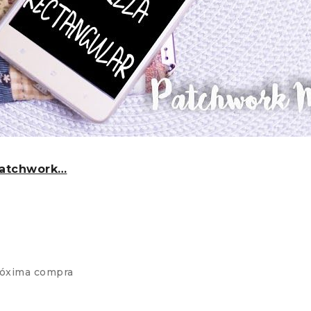
Patchwork…
róxima compra