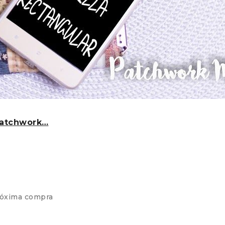
Patchwork…
róxima compra