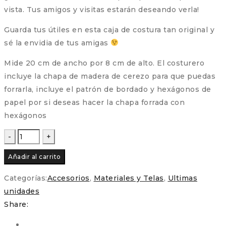
vista. Tus amigos y visitas estarán deseando verla!
Guarda tus útiles en esta caja de costura tan original y
sé la envidia de tus amigas
Mide 20 cm de ancho por 8 cm de alto. El costurero
incluye la chapa de madera de cerezo para que puedas
forrarla, incluye el patrón de bordado y hexágonos de
papel por si deseas hacer la chapa forrada con
hexágonos
Costurero
de
Añadir al carrito
madera
con
Categorías:
Accesorios
,
Materiales y Telas
,
Ultimas
forma
unidades
de
Share:
hexágono