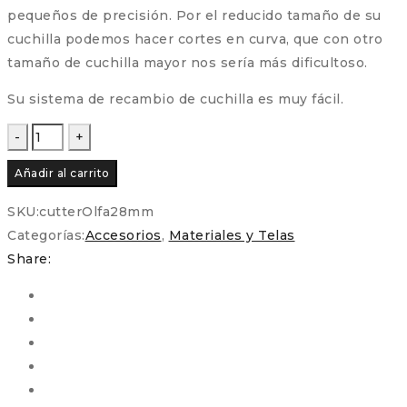
pequeños de precisión. Por el reducido tamaño de su
cuchilla podemos hacer cortes en curva, que con otro
tamaño de cuchilla mayor nos sería más dificultoso.
Su sistema de recambio de cuchilla es muy fácil.
Cutter
Olfa
Añadir al carrito
de
28
SKU:
cutterOlfa28mm
mm
Categorías:
Accesorios
,
Materiales y Telas
cantidad
Share: