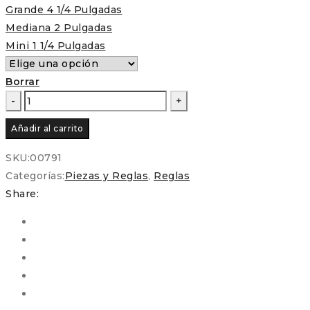
Grande 4 1/4 Pulgadas
Mediana 2 Pulgadas
Mini 1 1/4 Pulgadas
Borrar
Regla
–
Añadir al carrito
Dedal
para
SKU:
00791
Patchwork
Categorías:
Piezas y Reglas
,
Reglas
y
Share:
EPP
cantidad