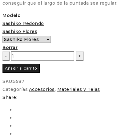
conseguir que el largo de la puntada sea regular.
Modelo
Sashiko Redondo
Sashiko Flores
Borrar
Dedal
de
Añadir al carrito
acolchado
Japonés
SKU:
5587
a
Categorías:
Accesorios
,
Materiales y Telas
mano
Share:
para
Patchwork
cantidad