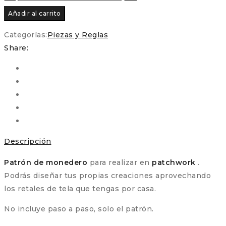
de
Añadir al carrito
Monedero
para
Categorías:
Piezas y Reglas
Patchwork
Share:
cantidad
Descripción
Patrón de monedero
para realizar en
patchwork
.
Podrás diseñar tus propias creaciones aprovechando
los retales de tela que tengas por casa.
No incluye paso a paso, solo el patrón.