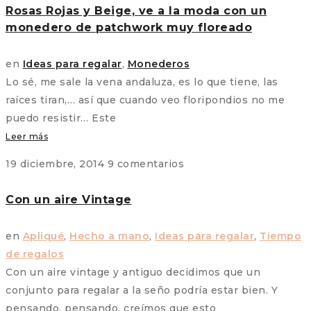
Rosas Rojas y Beige, ve a la moda con un
monedero de patchwork muy floreado
en
Ideas para regalar
,
Monederos
Lo sé, me sale la vena andaluza, es lo que tiene, las
raíces tiran,… así que cuando veo floripondios no me
puedo resistir… Este
Leer más
19 diciembre, 2014
9 comentarios
Con un aire Vintage
en
Apliqué
,
Hecho a mano
,
Ideas para regalar
,
Tiempo
de regalos
Con un aire vintage y antiguo decidimos que un
conjunto para regalar a la seño podría estar bien. Y
pensando, pensando, creímos que esto