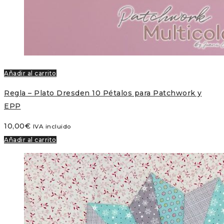
Añadir al carrito
Regla – Plato Dresden 10 Pétalos para Patchwork y
EPP
10,00
€
IVA incluido
Añadir al carrito