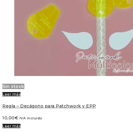
Sin stock
Leer más
Regla – Decágono para Patchwork y EPP
10,00
€
IVA incluido
Leer más