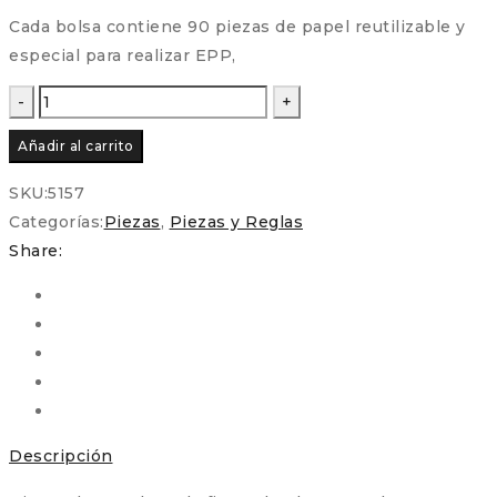
Cada bolsa contiene 90 piezas de papel reutilizable y
especial para realizar EPP,
Piezas
Precortadas
Añadir al carrito
–
Plato
SKU:
5157
Dresden
Categorías:
Piezas
,
Piezas y Reglas
12
Share:
pétalos
para
Patchwork
y
EPP
cantidad
Descripción