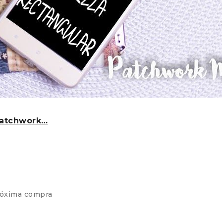
Patchwork…
róxima compra