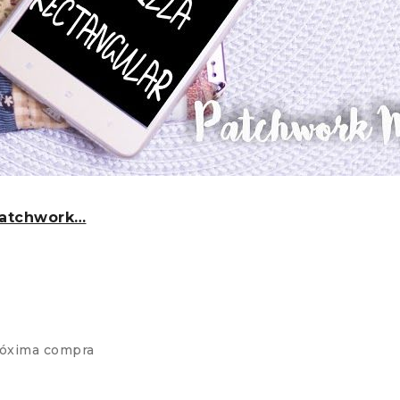
Patchwork…
róxima compra