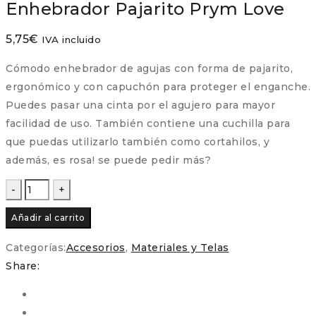
Enhebrador Pajarito Prym Love
5,75
€
IVA incluido
Cómodo enhebrador de agujas con forma de pajarito,
ergonómico y con capuchón para proteger el enganche.
Puedes pasar una cinta por el agujero para mayor
facilidad de uso. También contiene una cuchilla para
que puedas utilizarlo también como cortahilos, y
además, es rosa! se puede pedir más?
Enhebrador
Pajarito
Añadir al carrito
Prym
Love
Categorías:
Accesorios
,
Materiales y Telas
cantidad
Share: