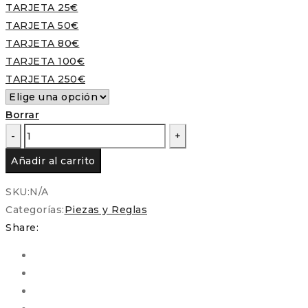
TARJETA 25€
TARJETA 50€
TARJETA 80€
TARJETA 100€
TARJETA 250€
Borrar
Tarjeta
Regalo
Añadir al carrito
-
Varios
SKU:
N/A
importes
Categorías:
Piezas y Reglas
cantidad
Share: