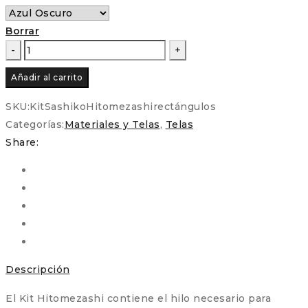
Borrar
Hitomezashi
-
Añadir al carrito
Kit
de
SKU:
KitSashikoHitomezashirectángulos
Sashiko
Categorías:
Materiales y Telas
,
Telas
en
Share:
varios
colores
cantidad
Descripción
El Kit Hitomezashi contiene el hilo necesario para