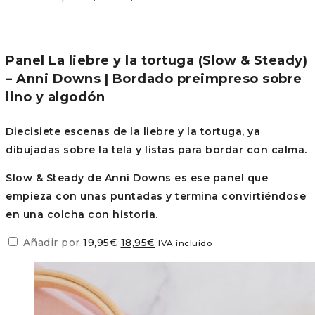
precio
precio
original
actual
era:
es:
Panel La liebre y la tortuga (Slow & Steady)
17,95€.
17,05€.
– Anni Downs | Bordado preimpreso sobre
lino y algodón
Diecisiete escenas de la liebre y la tortuga, ya
dibujadas sobre la tela y listas para bordar con calma.
Slow & Steady de Anni Downs es ese panel que
empieza con unas puntadas y termina convirtiéndose
en una colcha con historia.
El
El
Añadir por
19,95
€
18,95
€
IVA incluido
precio
precio
original
actual
era:
es: