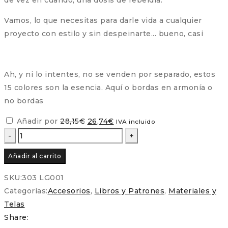
de vez en cuando, una dosis de rebeldía.
Vamos, lo que necesitas para darle vida a cualquier
proyecto con estilo y sin despeinarte... bueno, casi
Ah, y ni lo intentes, no se venden por separado, estos
15 colores son la esencia. Aquí o bordas en armonía o
no bordas
El
El
Añadir por
28,15
€
26,74
€
IVA incluido
precio
precio
Patrón
original
actual
La
Añadir al carrito
era:
es:
liebre
28,15€.
26,74€.
y
SKU:
303 LG001
la
Categorías:
Accesorios
,
Libros y Patrones
,
Materiales y
tortuga
Telas
(Slow
Share:
&