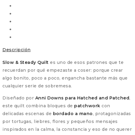
Steady
Quilt)
–
Anni
Downs
|
Descripción
Hatched
and
Slow & Steady Quilt
es uno de esos patrones que te
Patched
recuerdan por qué empezaste a coser: porque crear
cantidad
algo bonito, poco a poco, engancha bastante más que
cualquier serie de sobremesa.
Diseñado por
Anni Downs para Hatched and Patched
,
este quilt combina bloques de
patchwork
con
delicadas escenas de
bordado a mano
, protagonizadas
por tortugas, liebres, flores y pequeños mensajes
inspirados en la calma, la constancia y eso de no querer