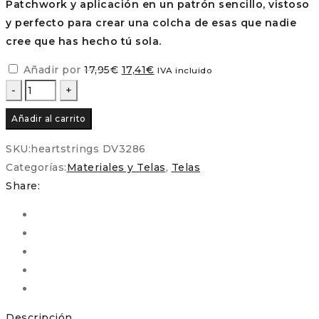
Patchwork y aplicación en un patrón sencillo, vistoso
y perfecto para crear una colcha de esas que nadie
cree que has hecho tú sola.
El
El
Añadir por
17,95
€
17,41
€
IVA incluido
precio
precio
Panel
original
actual
Lazos
Añadir al carrito
era:
es:
del
17,95€.
17,41€.
corazón
SKU:
heartstrings DV3286
(Heartstrings)
Categorías:
Materiales y Telas
,
Telas
–
Share:
Natalie
Bird
|
Bordado
preimpreso
sobre
lino
Descripción