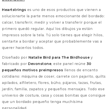
y
algodón
Heartstrings
es uno de esos productos que vienen a
cantidad
solucionarte la parte menos emocionante del bordado:
calcar, transferir, medir y volver a transferir porque el
primero quedó regular. Aquí los dibujos ya están
impresos sobre la tela. Tú solo tienes que elegir hilos,
sentarte a bordar y aceptar que probablemente vas a
querer hacerlos todos.
Diseñado por
Natalie Bird para The Birdhouse
y
fabricado por
Devonstone
, este panel reúne
30
pequeños motivos preimpresos
llenos de encanto
cotidiano: máquina de coser, carrete con pajarito, quilts
apilados, alfiletero, flores, búho, pájaros, tazas, frutas,
jardín, familia, zapatos y pequeños mensajes. Todo ese
universo de costura, casa y cosas bonitas que consigue
que un bordado pequeño tenga muchísima
personalidad.