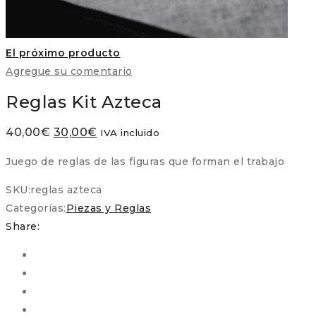
El próximo producto
Agregue su comentario
Reglas Kit Azteca
El
El
40,00
€
30,00
€
IVA incluido
precio
precio
Juego de reglas de las figuras que forman el trabajo
original
actual
era:
es:
SKU:
reglas azteca
40,00€.
30,00€.
Categorías:
Piezas y Reglas
Share: