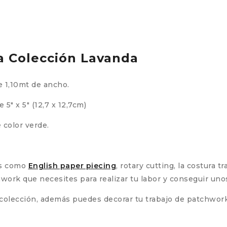
a Colección Lavanda
e 1,10mt de ancho.
″ x 5″ (12,7 x 12,7cm)
e color verde.
cas como
English paper piecing
, rotary cutting, la costura t
hwork que necesites para realizar tu labor y conseguir un
u colección, además puedes decorar tu trabajo de patchwo