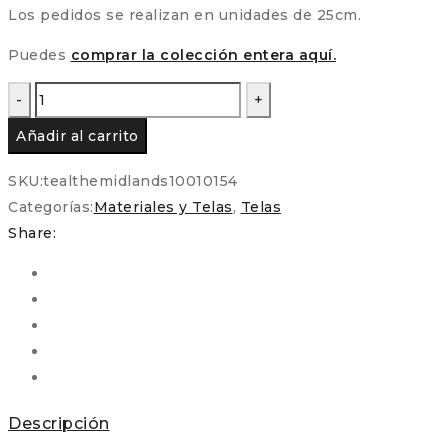
Los pedidos se realizan en unidades de 25cm.
Puedes
comprar la colección entera aquí.
Tela
de
Añadir al carrito
Patchwork
Americana
SKU:
tealthemidlands10010154
-
Categorías:
Materiales y Telas
,
Telas
Colección
Share:
Lavanda
color
verde
(Marcus
Fabrics
1001
0154
Descripción
The