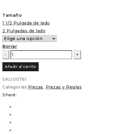
Tamaño
1 1/2 Pulgada de lado
2 Pulgadas de lado
Borrar
Piezas
Precortadas
Añadir al carrito
-
Flor
SKU:
00761
de
Categorías:
Piezas
,
Piezas y Reglas
rombo
Share:
para
Patchwork
y
EPP
cantidad