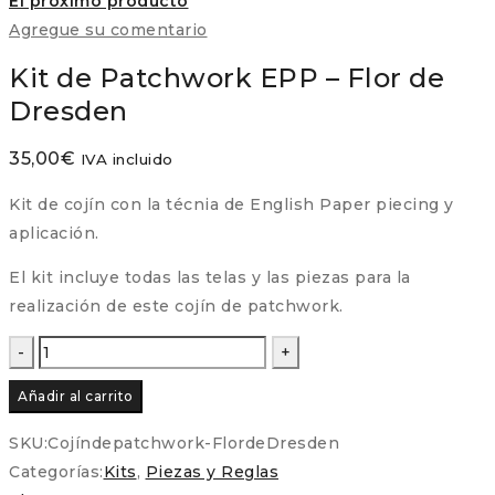
El próximo producto
Agregue su comentario
Kit de Patchwork EPP – Flor de
Dresden
35,00
€
IVA incluido
Kit de cojín con la técnia de English Paper piecing y
aplicación.
El kit incluye todas las telas y las piezas para la
realización de este cojín de patchwork.
Kit
de
Añadir al carrito
Patchwork
EPP
SKU:
Cojíndepatchwork-FlordeDresden
-
Categorías:
Kits
,
Piezas y Reglas
Flor