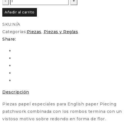
Precortadas
Añadir al carrito
–
Flor
SKU:
N/A
de
Categorías:
Piezas
,
Piezas y Reglas
Semicírculo
Share:
para
Patchwork
y
EPP
cantidad
Descripción
Piezas papel especiales para English paper Piecing
patchwork combinada con los rombos termina con un
vistoso motivo sobre redondo en forma de flor.