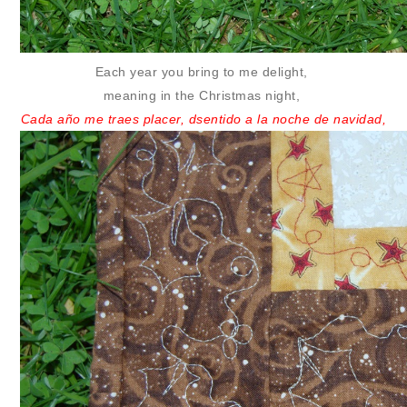
Each year you bring
to me delight,
meaning in
the Christmas night,
Cada año me traes placer, d
sentido a
la noche de navidad,