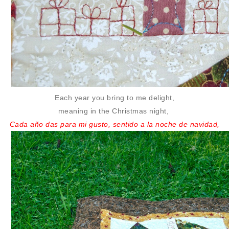
Each year you bring
to me delight,
meaning in
the Christmas night,
Cada año das
para mi gusto,
sentido a
la noche de navidad,