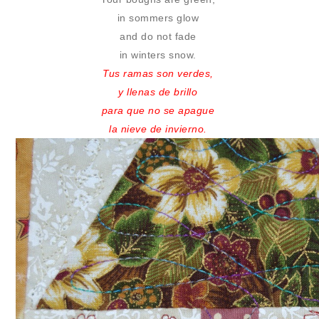
in sommers glow
and do not fade
in winters snow.
Tus ramas son verdes,
y llenas de brillo
para que no se apague
la nieve de invierno.