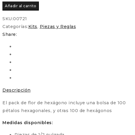
original
actual
de
Añadir al carrito
era:
es:
Patchwork
7,00€.
6,90€.
EPP
SKU:
00721
-
Categorías:
Kits
,
Piezas y Reglas
Flor
Share:
de
Hexágono
by
Juani
Cavas
cantidad
Descripción
El pack de flor de hexágono incluye una bolsa de 100
pétalos hexagonales, y otras 100 de hexágonos
Medidas disponibles:
Piezas de 1/2 pulgada.