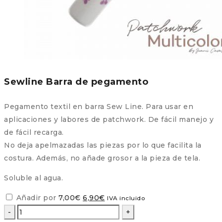
Sewline Barra de pegamento
Pegamento textil en barra Sew Line. Para usar en
aplicaciones y labores de patchwork. De fácil manejo y
de fácil recarga.
No deja apelmazadas las piezas por lo que facilita la
costura. Además, no añade grosor a la pieza de tela.
Soluble al agua.
El
El
Añadir por
7,00
€
6,90
€
IVA incluido
precio
precio
Kit