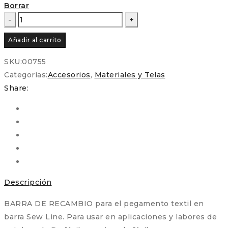
Borrar
Sewline
RECAMBIO
Añadir al carrito
Barra
de
SKU:
00755
pegamento
Categorías:
Accesorios
,
Materiales y Telas
cantidad
Share:
Descripción
BARRA DE RECAMBIO para el pegamento textil en
barra Sew Line. Para usar en aplicaciones y labores de