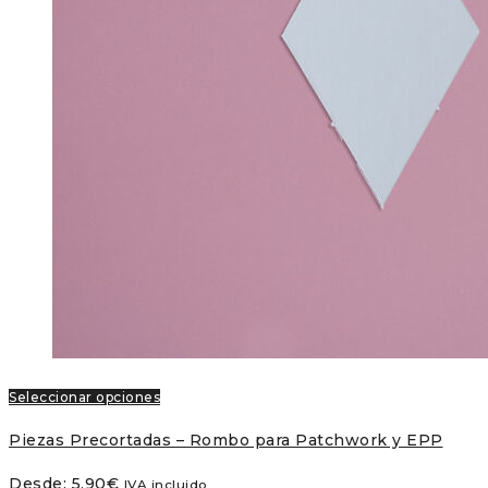
Seleccionar opciones
Piezas Precortadas – Rombo para Patchwork y EPP
Desde:
5,90
€
IVA incluido