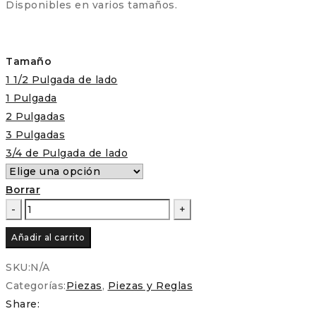
Disponibles en varios tamaños.
Tamaño
1 1/2 Pulgada de lado
1 Pulgada
2 Pulgadas
3 Pulgadas
3/4 de Pulgada de lado
Borrar
Piezas
precortadas
Añadir al carrito
-
Triangulo
SKU:
N/A
para
Categorías:
Piezas
,
Piezas y Reglas
Patchwork
Share: